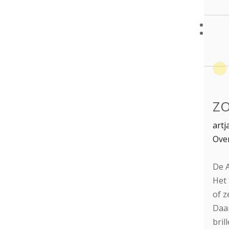
ZO
artj
Over
De A
Het 
of z
Daar
bril