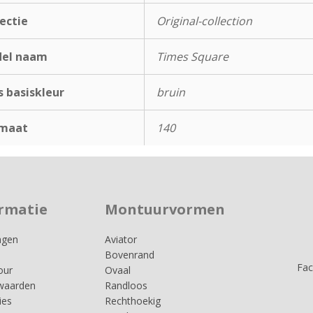
ectie
Original-collection
el naam
Times Square
s basiskleur
bruin
maat
140
rmatie
Montuurvormen
agen
Aviator
Bovenrand
Fa
our
Ovaal
waarden
Randloos
ies
Rechthoekig