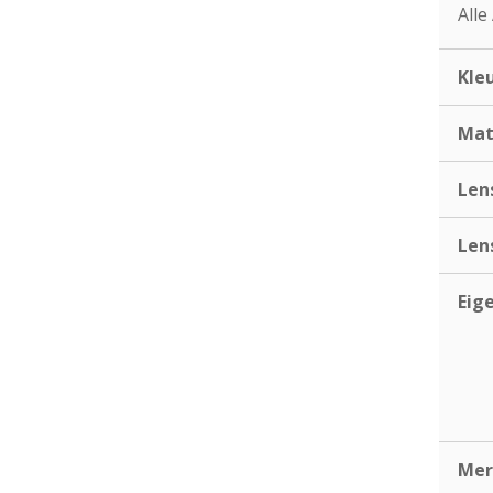
Alle
Kle
Mat
Len
Len
Eig
Mer